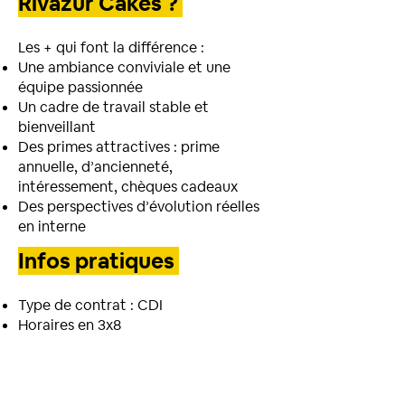
Rivazur Cakes ?
Les + qui font la différence :
Une ambiance conviviale et une
équipe passionnée
Un cadre de travail stable et
bienveillant
Des primes attractives : prime
annuelle, d’ancienneté,
intéressement, chèques cadeaux
Des perspectives d’évolution réelles
en interne
Infos pratiques
Type de contrat : CDI
Horaires en 3x8
Basé à Seiches-sur-le-Loir (49)
N’hésitez plus, rejoignez Rivazur
Cakes : une recette qui marche