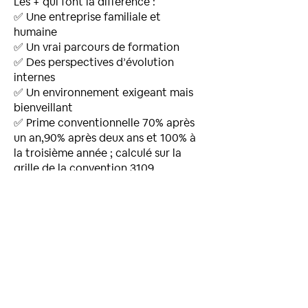
Les + qui font la différence :
✅ Une entreprise familiale et
humaine
✅ Un vrai parcours de formation
✅ Des perspectives d’évolution
internes
✅ Un environnement exigeant mais
bienveillant
✅ Prime conventionnelle 70% après
un an,90% après deux ans et 100% à
la troisième année ; calculé sur la
grille de la convention 3109.
✅ Intéressement
✅ Mutuelle
✅Chèques cadeaux fin d’année
Infos pratiques
Type de contrat : CDI en temps plein,
pour plus de stabilité
Horaires : 3x8 avec des plages