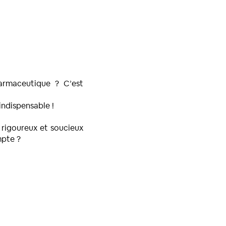
armaceutique ? C’est
indispensable !
s rigoureux et soucieux
mpte ?