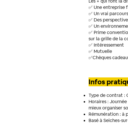
Les + qui font la di
✅ Une entreprise f
✅ Un vrai parcour
✅ Des perspectives
✅ Un environnemen
✅ Prime convention
sur la grille de la
✅ Intéressement
✅ Mutuelle
✅Chèques cadeaux
Infos prati
Type de contrat : 
Horaires : Journée
mieux organiser s
Rémunération : à p
Basé à Seiches-sur-