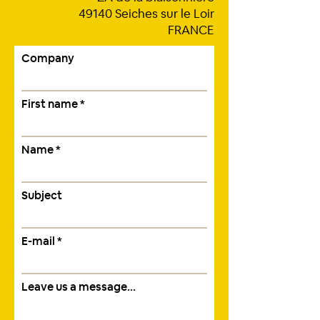
49140 Seiches sur le Loir
FRANCE
Company
First name
Name
Subject
E-mail
Leave us a message...