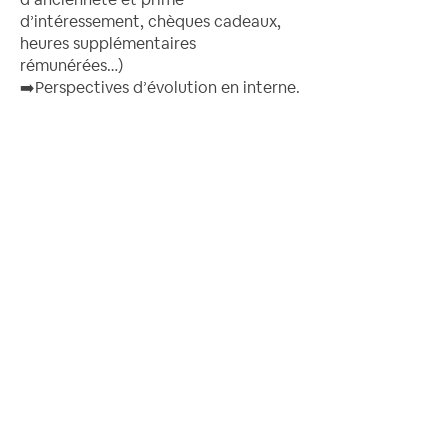
d’intéressement, chèques cadeaux,
heures supplémentaires
rémunérées…)
➡️​Perspectives d’évolution en interne.
Postuler en ligne
N'oubliez pas de joindre votre lettre
de motivation ainsi que votre CV au
format pdf.